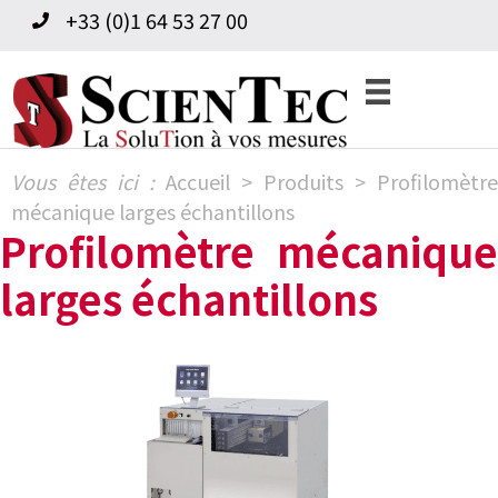
Skip
Skip
+33 (0)1 64 53 27 00
to
to
primary
content
navigation
Vous êtes ici :
Accueil
>
Produits
>
Profilomètre
mécanique larges échantillons
Profilomètre mécanique
larges échantillons