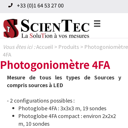
Skip
Skip
+33 (0)1 64 53 27 00
to
to
primary
content
navigation
Vous êtes ici :
Accueil
>
Produits
>
Photogoniomètre
4FA
Photogoniomètre 4FA
Mesure de tous les types de Sources y
compris sources à LED
- 2 configurations possibles :
Photoglobe 4FA : 3x3x3 m, 19 sondes
Photoglobe 4FA compact : environ 2x2x2
m, 10 sondes