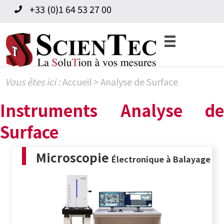
Skip
Skip
+33 (0)1 64 53 27 00
to
to
primary
content
navigation
Vous êtes ici :
Accueil
>
Analyse de Surface
Instruments Analyse de
Surface
Microscopie
Électronique à Balayage