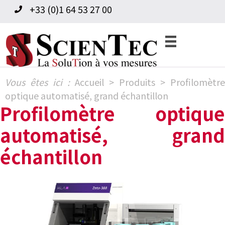
Skip
Skip
+33 (0)1 64 53 27 00
to
to
primary
content
navigation
Vous êtes ici :
Accueil
>
Produits
>
Profilomètre
optique automatisé, grand échantillon
Profilomètre optique
automatisé, grand
échantillon