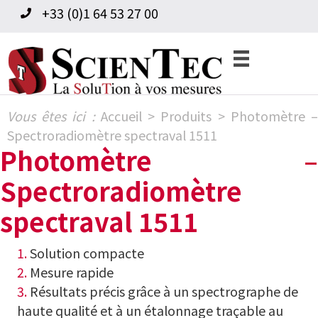
Skip
Skip
+33 (0)1 64 53 27 00
to
to
primary
content
navigation
Vous êtes ici :
Accueil
>
Produits
>
Photomètre 
Spectroradiomètre spectraval 1511
Photomètre –
Spectroradiomètre
spectraval 1511
1.
Solution compacte
2.
Mesure rapide
3.
Résultats précis grâce à un spectrographe de
haute qualité et à un étalonnage traçable au