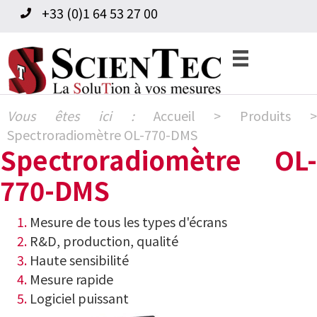
Skip
Skip
+33 (0)1 64 53 27 00
to
to
primary
content
navigation
Vous êtes ici :
Accueil
>
Produits
>
Spectroradiomètre OL-770-DMS
Spectroradiomètre OL-
770-DMS
1.
Mesure de tous les types d'écrans
2.
R&D, production, qualité
3.
Haute sensibilité
4.
Mesure rapide
5.
Logiciel puissant