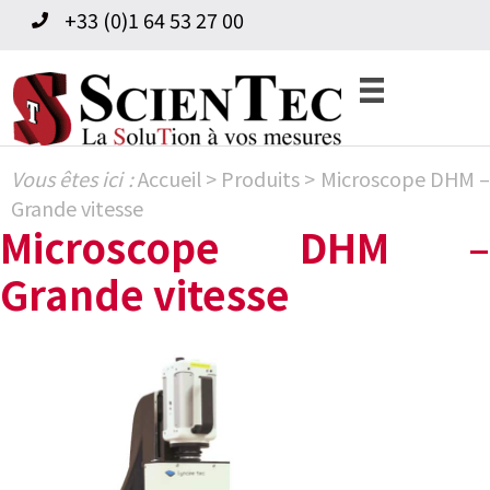
Skip
Skip
+33 (0)1 64 53 27 00
to
to
primary
content
navigation
Vous êtes ici :
Accueil
>
Produits
>
Microscope DHM 
Grande vitesse
Microscope DHM –
Grande vitesse