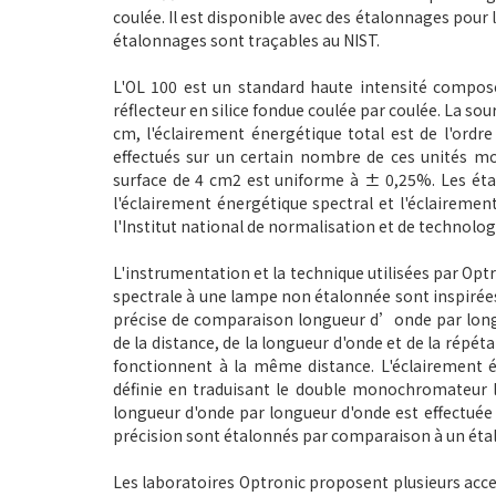
coulée.
Il est disponible avec des étalonnages pour l
étalonnages sont traçables au NIST.
L'OL 100 est un standard haute intensité comp
réflecteur en silice fondue coulée par coulée.
La sou
cm, l'éclairement énergétique total est de l'ordr
effectués sur un certain nombre de ces unités mon
surface de 4 cm2 est uniforme à ± 0,25%. Les étal
l'éclairement énergétique spectral et l'éclairemen
l'Institut national de normalisation et de technolog
L'instrumentation et la technique utilisées par Opt
spectrale à une lampe non étalonnée sont inspirées 
précise de comparaison longueur d’onde par lon
de la distance, de la longueur d'onde et de la répét
fonctionnent à la même distance.
L'éclairement 
définie en traduisant le double monochromateur l
longueur d'onde par longueur d'onde est effectuée
précision sont étalonnés par comparaison à un étal
Les laboratoires Optronic proposent plusieurs acces