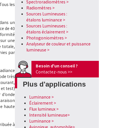
Spectroradiomètres >
 Tous les
Radiomètres >
Sources Lumineuses :
étalons luminance >
dans un
Sources Lumineuses :
ce de 40
étalons éclairement >
iformité
Photogoniomètres >
 sur une
Analyseur de couleur et puissance
 totale,
lumineuse >
nies par
Besoin d'un conseil ?
radiance
Contactez-nous >>
ode très
courant,
Plus d'applications
et test)
r d'onde
Luminance >
araison
Éclairement >
de haute
Flux lumineux >
Intensité lumineuse>
Luminance >
ribuée à
Avionique, automobile>