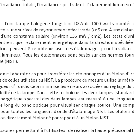
'irradiance totale, l'irradiance spectrale et l'éclairement lumineux.
osé d'une lampe halogène-tungstène DXW de 1000 watts montée 
rce a une surface de rayonnement effective de 3 x 5 cm.
À une distan
e d'une constante solaire (environ 136 mW / cm2).
Les tests d'un
trent que l'éclairement énergétique dans la direction spécifiée
ons peuvent être obtenus avec des étalonnages pour l'irradiance
t lumineux.
Tous les étalonnages sont basés sur des normes four
ie (NIST).
ronic Laboratories pour transférer les étalonnages d'un étalon d'ir
de celles utilisées au NIST.
La procédure de mesure utilise la méth
gueur d’onde.
Cela minimise les erreurs associées au réglage du 
abilité de la lampe. Dans cette technique, les deux lampes (standard 
énergétique spectral des deux lampes est mesuré à une longueu
e long du banc optique pour visualiser chaque source.
Une comp
 pour toutes les longueurs d'onde d'étalonnage NIST. Les étalons 
on directement étalonné par rapport à un étalon NIST.
soires permettant à l'utilisateur de réaliser la haute précision att