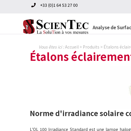
Skip
Skip
+33 (0)1 64 53 27 00
to
to
primary
content
navigation
Analyse de Surfa
Vous êtes ici :
Accueil
>
Produits
>
Étalons éclai
Étalons éclairemen
Norme d'irradiance solaire c
L'OL 100 Irradiance Standard est une lampe halo