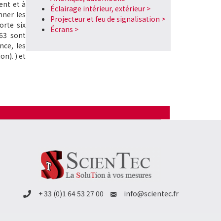
ent et à
Éclairage intérieur, extérieur >
nner les
Projecteur et feu de signalisation >
orte six
Écrans >
 63 sont
nce, les
ion).
) et
+ 33 (0)1 64 53 27 00
info@scientec.fr