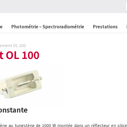
ce
Photométrie – Spectroradiométrie
Prestations
rement OL 100
t OL 100
onstante
gène au tungstène de 1000 W montée dans un réflecteur en silic