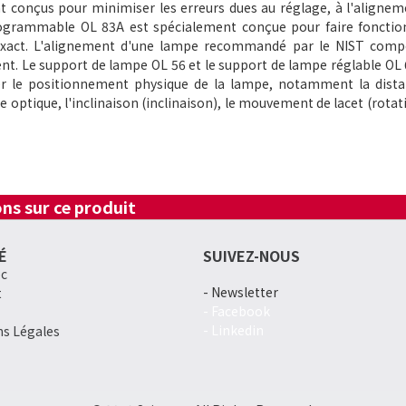
t conçus pour minimiser les erreurs dues au réglage, à l'alignem
programmable OL 83A est spécialement conçue pour faire fonctio
exact. L'alignement d'une lampe recommandé par le NIST comp
nt.
Le support de lampe OL 56 et le support de lampe réglable OL
ler le positionnement physique de la lampe, notamment la dista
e optique, l'inclinaison (inclinaison), le mouvement de lacet (rotat
ns sur ce produit
É
SUIVEZ-NOUS
ec
- Newsletter
t
- Facebook
- Linkedin
ns Légales