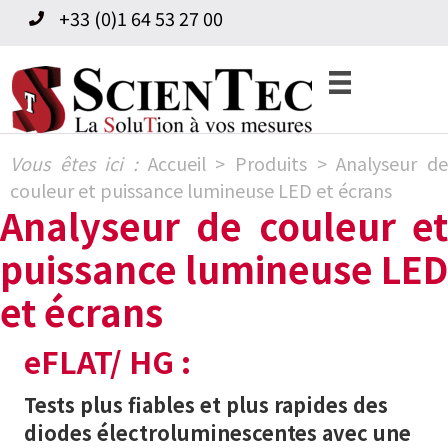
Skip
Skip
+33 (0)1 64 53 27 00
to
to
primary
content
navigation
Vous êtes ici :
Accueil
>
Produits
>
Analyseur d
couleur et puissance lumineuse LED et écrans
Analyseur de couleur et
puissance lumineuse LED
et écrans
eFLAT/ HG :
Tests plus fiables et plus rapides des
diodes électroluminescentes avec une